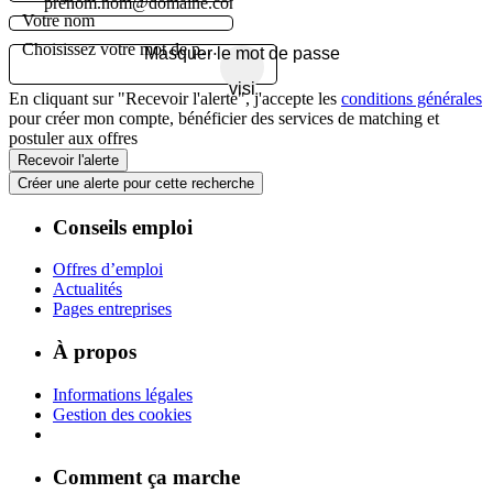
prenom.nom@domaine.com
Votre nom
Choisissez votre mot de passe
Masquer le mot de passe
visibility_off
En cliquant sur "Recevoir l'alerte", j'accepte les
conditions générales
pour créer mon compte, bénéficier des services de matching et
postuler aux offres
Recevoir l'alerte
Créer une alerte pour cette recherche
Conseils emploi
Offres d’emploi
Actualités
Pages entreprises
À propos
Informations légales
Gestion des cookies
Comment ça marche