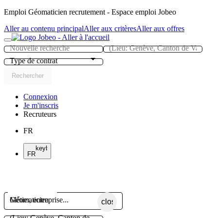
Panneau de gestion des cookies
Emploi Géomaticien recrutement - Espace emploi Jobeo
Aller au contenu principal
Aller aux critères
Aller aux offres
Type de contrat
Rechercher
Connexion
Je m'inscris
Recruteurs
FR
keyboard_arrow_right
FR
Métier, entreprise...
close
(Lieu: Genève, Canton de Vaud...)