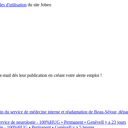
es d'utilisation
du site Jobeo
e-mail dès leur publication en créant votre alerte emploi !
ein du service de médecine interne et réadaptation de Beau-Séjour, dépa
Service de neurologie - 100%
HUG
• Permanent
• Genève
Il y a 23 jours
gie - 100%
HUG
• Permanent
• Genève
Il y a 5 heures