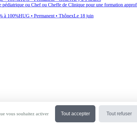
gie pédiatrique ou Chef ou Cheffe de Clinique pour une formation appro
50% à 100%
HUG
• Permanent
• Thônex
Le 18 juin
Tout accepter
Tout refuser
que vous souhaitez activer