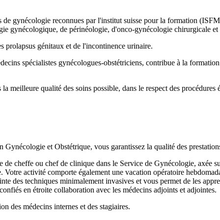
s de gynécologie reconnues par l'institut suisse pour la formation (ISFM)
gie gynécologique, de périnéologie, d'onco-gynécologie chirurgicale et 
s prolapsus génitaux et de l'incontinence urinaire.
ecins spécialistes gynécologues-obstétriciens, contribue à la formation
la meilleure qualité des soins possible, dans le respect des procédures ét
é en Gynécologie et Obstétrique, vous garantissez la qualité des prestat
ge de cheffe ou chef de clinique dans le Service de Gynécologie, axée s
e. Votre activité comporte également une vacation opératoire hebdomada
 pointe des techniques minimalement invasives et vous permet de les appre
confiés en étroite collaboration avec les médecins adjoints et adjointes.
ion des médecins internes et des stagiaires.