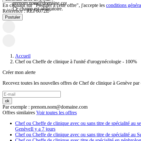
prenom.nom@domaine.com.
En cliquant sur "Postuler à cette offre", j'accepte les
conditions général
Ce champ est obligatoire.
Référence :
REF6072E
Postuler
Accueil
Chef ou Cheffe de clinique à l'unité d'urogynécologie - 100%
Créer mon alerte
Recevez toutes les nouvelles offres de
Chef de clinique
à
Genève
par 
ok
Par exemple : prenom.nom@domaine.com
Offres similaires
Voir toutes les offres
Chef ou Cheffe de clinique avec ou sans titre de spécialité au s
Genève
Il y a 7 jours
Chef ou Cheffe de clinique avec ou sans titre de spécialité au 
Chef ou Cheffe de clinique avec titre de spécialité en néphrolo