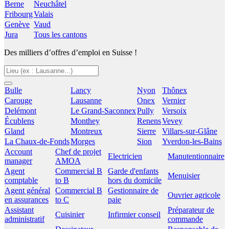
Berne
Neuchâtel
Fribourg
Valais
Genève
Vaud
Jura
Tous les cantons
Des milliers d’offres d’emploi en Suisse !
Bulle
Lancy
Nyon
Thônex
Carouge
Lausanne
Onex
Vernier
Delémont
Le Grand-Saconnex
Pully
Versoix
Écublens
Monthey
Renens
Vevey
Gland
Montreux
Sierre
Villars-sur-Glâne
La Chaux-de-Fonds
Morges
Sion
Yverdon-les-Bains
Account
Chef de projet
Electricien
Manutentionnaire
manager
AMOA
Agent
Commercial B
Garde d'enfants
Menuisier
comptable
to B
hors du domicile
Agent général
Commercial B
Gestionnaire de
Ouvrier agricole
en assurances
to C
paie
Assistant
Préparateur de
Cuisinier
Infirmier conseil
administratif
commande