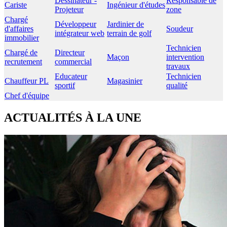
Dessinateur -
Responsable de
Cariste
Ingénieur d'études
Projeteur
zone
Chargé
Développeur
Jardinier de
d'affaires
Soudeur
intégrateur web
terrain de golf
immobilier
Technicien
Chargé de
Directeur
Maçon
intervention
recrutement
commercial
travaux
Educateur
Technicien
Chauffeur PL
Magasinier
sportif
qualité
Chef d'équipe
ACTUALITÉS À LA UNE