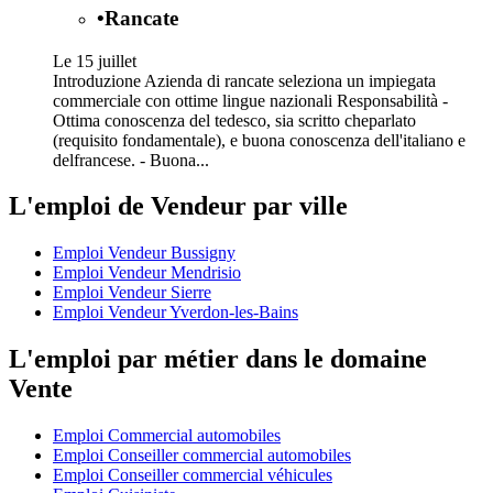
•
Rancate
Le 15 juillet
Introduzione Azienda di rancate seleziona un impiegata
commerciale con ottime lingue nazionali Responsabilità -
Ottima conoscenza del tedesco, sia scritto cheparlato
(requisito fondamentale), e buona conoscenza dell'italiano e
delfrancese. - Buona...
L'emploi de Vendeur par ville
Emploi Vendeur Bussigny
Emploi Vendeur Mendrisio
Emploi Vendeur Sierre
Emploi Vendeur Yverdon-les-Bains
L'emploi par métier dans le domaine
Vente
Emploi Commercial automobiles
Emploi Conseiller commercial automobiles
Emploi Conseiller commercial véhicules