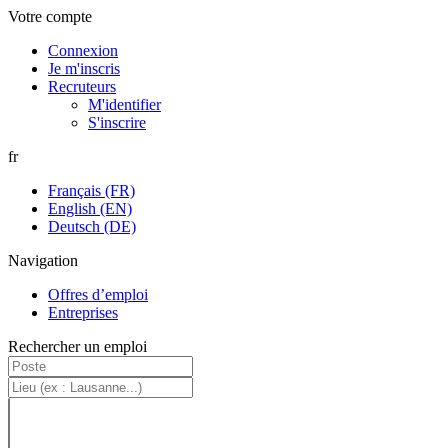
Panneau de gestion des cookies
Aller au contenu principal
Menu principal
Votre compte
Connexion
Je m'inscris
Recruteurs
M'identifier
S'inscrire
fr
Français (FR)
English (EN)
Deutsch (DE)
Navigation
Offres d’emploi
Entreprises
Rechercher un emploi