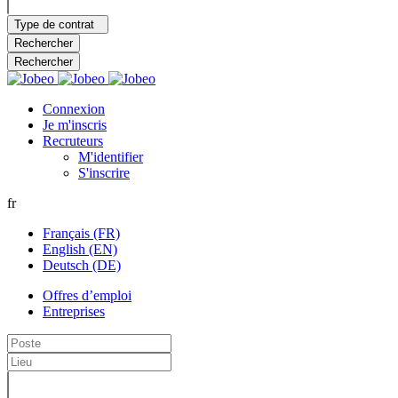
Type de contrat
Rechercher
Rechercher
Connexion
Je m'inscris
Recruteurs
M'identifier
S'inscrire
fr
Français (FR)
English (EN)
Deutsch (DE)
Offres d’emploi
Entreprises