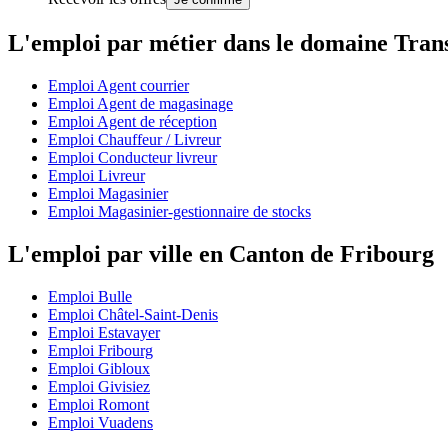
L'emploi par métier dans le domaine Tran
Emploi Agent courrier
Emploi Agent de magasinage
Emploi Agent de réception
Emploi Chauffeur / Livreur
Emploi Conducteur livreur
Emploi Livreur
Emploi Magasinier
Emploi Magasinier-gestionnaire de stocks
L'emploi par ville en Canton de Fribourg
Emploi Bulle
Emploi Châtel-Saint-Denis
Emploi Estavayer
Emploi Fribourg
Emploi Gibloux
Emploi Givisiez
Emploi Romont
Emploi Vuadens