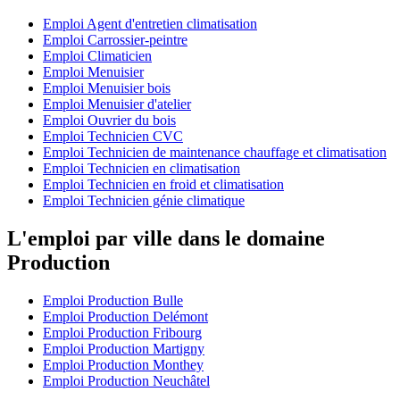
Emploi Agent d'entretien climatisation
Emploi Carrossier-peintre
Emploi Climaticien
Emploi Menuisier
Emploi Menuisier bois
Emploi Menuisier d'atelier
Emploi Ouvrier du bois
Emploi Technicien CVC
Emploi Technicien de maintenance chauffage et climatisation
Emploi Technicien en climatisation
Emploi Technicien en froid et climatisation
Emploi Technicien génie climatique
L'emploi par ville dans le domaine
Production
Emploi Production Bulle
Emploi Production Delémont
Emploi Production Fribourg
Emploi Production Martigny
Emploi Production Monthey
Emploi Production Neuchâtel