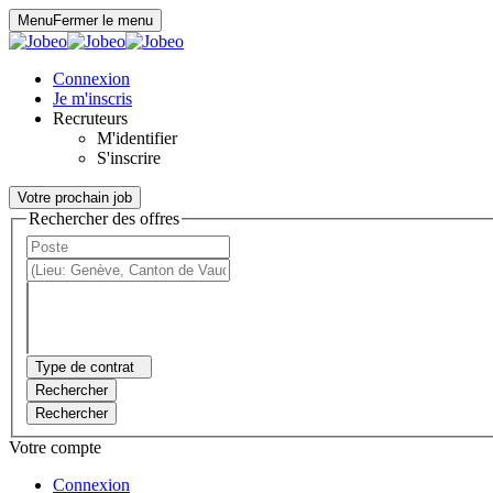
Panneau de gestion des cookies
Menu
Fermer le menu
Connexion
Je m'inscris
Recruteurs
M'identifier
S'inscrire
Votre prochain job
Rechercher des offres
Type de contrat
Rechercher
Rechercher
Votre compte
Connexion