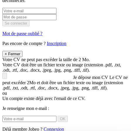
déconnecter.
Se connecter
Mot de passe oublié ?
Pas encore de compte ?
Inscription
×
Fermer
Votre CV ne peut pas excéder la taille de 2 Mo.
Votre CV doit être un fichier texte ou image (extension .pdf, .txt,
.odt, .rtf, .doc, .docx, .jpeg, .jpg, .png, .tiff, .tif).
Je dépose mon CV
Le CV ne
peut excéder 2Mo et doit être un fichier texte ou image (extension
.pdf, .txt, .odt, .rtf, .doc, .docx, .jpeg, .jpg, .png, .tiff, .tif).
ou
Un compte existe déjà avec l'email de ce CV.
Je renseigne mon e-mail :
OK
Déjà membre Jobeo ?
Connexion