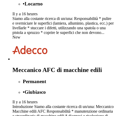
•
Locarno
Il y a 16 heures
Siamo alla costante ricerca di un/una: Responsabilità * pulire
e sverniciare le superfici (lamiera, alluminio, plastica, ecc.) per
livellarle * stuccare i difetti, utilizzando una spatola o una
pistola a spruzzo * coprire le superfici che non devono...
New
Meccanico AFC di macchine edili
Permanent
•
Giubiasco
Il y a 16 heures
Introduzione Siamo alla costante ricerca di un/una: Meccanico
Macchine edili AFC Responsabilità * manutenzione ordinaria
e straordinaria di macchine edili * diagnosi e risoluzione di