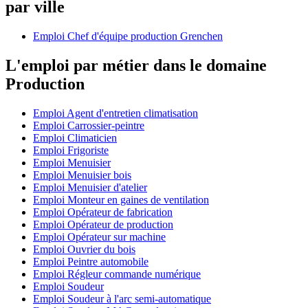
par ville
Emploi Chef d'équipe production Grenchen
L'emploi par métier dans le domaine
Production
Emploi Agent d'entretien climatisation
Emploi Carrossier-peintre
Emploi Climaticien
Emploi Frigoriste
Emploi Menuisier
Emploi Menuisier bois
Emploi Menuisier d'atelier
Emploi Monteur en gaines de ventilation
Emploi Opérateur de fabrication
Emploi Opérateur de production
Emploi Opérateur sur machine
Emploi Ouvrier du bois
Emploi Peintre automobile
Emploi Régleur commande numérique
Emploi Soudeur
Emploi Soudeur à l'arc semi-automatique