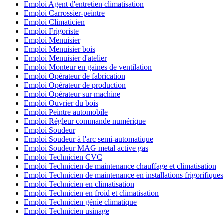
Emploi Agent d'entretien climatisation
Emploi Carrossier-peintre
Emploi Climaticien
Emploi Frigoriste
Emploi Menuisier
Emploi Menuisier bois
Emploi Menuisier d'atelier
Emploi Monteur en gaines de ventilation
Emploi Opérateur de fabrication
Emploi Opérateur de production
Emploi Opérateur sur machine
Emploi Ouvrier du bois
Emploi Peintre automobile
Emploi Régleur commande numérique
Emploi Soudeur
Emploi Soudeur à l'arc semi-automatique
Emploi Soudeur MAG metal active gas
Emploi Technicien CVC
Emploi Technicien de maintenance chauffage et climatisation
Emploi Technicien de maintenance en installations frigorifiques
Emploi Technicien en climatisation
Emploi Technicien en froid et climatisation
Emploi Technicien génie climatique
Emploi Technicien usinage