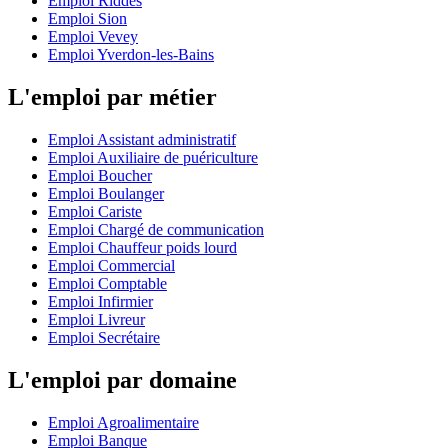
Emploi Riddes
Emploi Sion
Emploi Vevey
Emploi Yverdon-les-Bains
L'emploi par métier
Emploi Assistant administratif
Emploi Auxiliaire de puériculture
Emploi Boucher
Emploi Boulanger
Emploi Cariste
Emploi Chargé de communication
Emploi Chauffeur poids lourd
Emploi Commercial
Emploi Comptable
Emploi Infirmier
Emploi Livreur
Emploi Secrétaire
L'emploi par domaine
Emploi Agroalimentaire
Emploi Banque