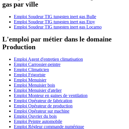
gas par ville
Emploi Soudeur TIG tungsten inert gas Bulle
Emploi Soudeur TIG tungsten inert gas Etoy
Emploi Soudeur TIG tungsten inert gas Locarno
L'emploi par métier dans le domaine
Production
Emploi Agent d'entretien climatisation
Emploi Carrossier-peintre
Emploi Climaticien
Emploi Frigoriste
Emploi Menuisier
Emploi Menuisier bois
Emploi Menuisier d'atelier
Emploi Monteur en gaines de ventilation
Emploi Opérateur de fabrication
Emploi Opérateur de production
Emploi Opérateur sur machine
Emploi Ouvrier du bois
Emploi Peintre automobile
Emploi Régleur commande numérique