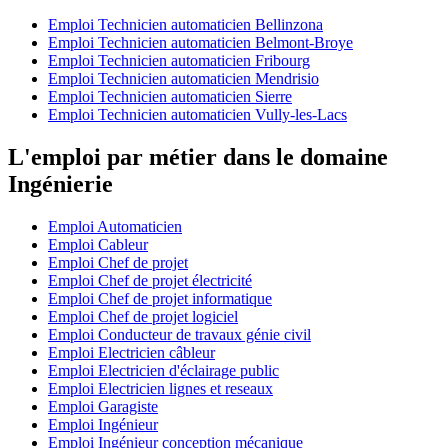
Emploi Technicien automaticien Bellinzona
Emploi Technicien automaticien Belmont-Broye
Emploi Technicien automaticien Fribourg
Emploi Technicien automaticien Mendrisio
Emploi Technicien automaticien Sierre
Emploi Technicien automaticien Vully-les-Lacs
L'emploi par métier dans le domaine
Ingénierie
Emploi Automaticien
Emploi Cableur
Emploi Chef de projet
Emploi Chef de projet électricité
Emploi Chef de projet informatique
Emploi Chef de projet logiciel
Emploi Conducteur de travaux génie civil
Emploi Electricien câbleur
Emploi Electricien d'éclairage public
Emploi Electricien lignes et reseaux
Emploi Garagiste
Emploi Ingénieur
Emploi Ingénieur conception mécanique