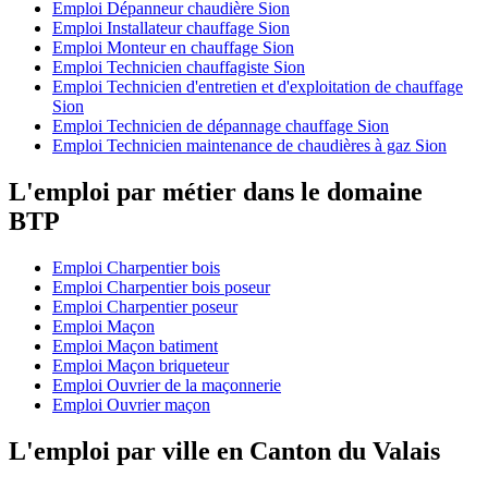
Emploi Dépanneur chaudière Sion
Emploi Installateur chauffage Sion
Emploi Monteur en chauffage Sion
Emploi Technicien chauffagiste Sion
Emploi Technicien d'entretien et d'exploitation de chauffage
Sion
Emploi Technicien de dépannage chauffage Sion
Emploi Technicien maintenance de chaudières à gaz Sion
L'emploi par métier dans le domaine
BTP
Emploi Charpentier bois
Emploi Charpentier bois poseur
Emploi Charpentier poseur
Emploi Maçon
Emploi Maçon batiment
Emploi Maçon briqueteur
Emploi Ouvrier de la maçonnerie
Emploi Ouvrier maçon
L'emploi par ville en Canton du Valais