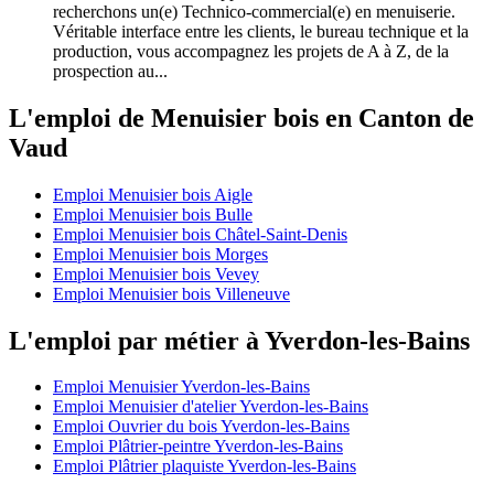
recherchons un(e) Technico-commercial(e) en menuiserie.
Véritable interface entre les clients, le bureau technique et la
production, vous accompagnez les projets de A à Z, de la
prospection au...
L'emploi de Menuisier bois en Canton de
Vaud
Emploi Menuisier bois Aigle
Emploi Menuisier bois Bulle
Emploi Menuisier bois Châtel-Saint-Denis
Emploi Menuisier bois Morges
Emploi Menuisier bois Vevey
Emploi Menuisier bois Villeneuve
L'emploi par métier à Yverdon-les-Bains
Emploi Menuisier Yverdon-les-Bains
Emploi Menuisier d'atelier Yverdon-les-Bains
Emploi Ouvrier du bois Yverdon-les-Bains
Emploi Plâtrier-peintre Yverdon-les-Bains
Emploi Plâtrier plaquiste Yverdon-les-Bains