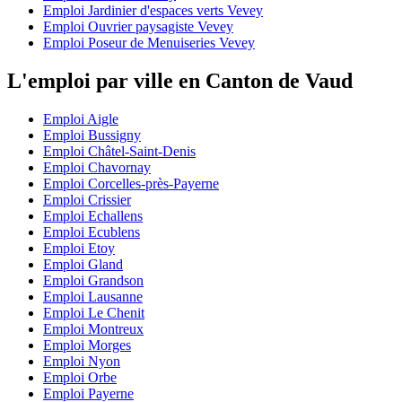
Emploi Jardinier d'espaces verts Vevey
Emploi Ouvrier paysagiste Vevey
Emploi Poseur de Menuiseries Vevey
L'emploi par ville en Canton de Vaud
Emploi Aigle
Emploi Bussigny
Emploi Châtel-Saint-Denis
Emploi Chavornay
Emploi Corcelles-près-Payerne
Emploi Crissier
Emploi Echallens
Emploi Ecublens
Emploi Etoy
Emploi Gland
Emploi Grandson
Emploi Lausanne
Emploi Le Chenit
Emploi Montreux
Emploi Morges
Emploi Nyon
Emploi Orbe
Emploi Payerne