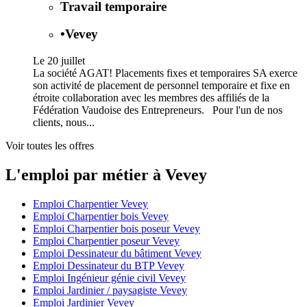
Travail temporaire
•
Vevey
Le 20 juillet
La société AGAT! Placements fixes et temporaires SA exerce
son activité de placement de personnel temporaire et fixe en
étroite collaboration avec les membres des affiliés de la
Fédération Vaudoise des Entrepreneurs. Pour l'un de nos
clients, nous...
Voir toutes les offres
L'emploi par métier à Vevey
Emploi Charpentier Vevey
Emploi Charpentier bois Vevey
Emploi Charpentier bois poseur Vevey
Emploi Charpentier poseur Vevey
Emploi Dessinateur du bâtiment Vevey
Emploi Dessinateur du BTP Vevey
Emploi Ingénieur génie civil Vevey
Emploi Jardinier / paysagiste Vevey
Emploi Jardinier Vevey