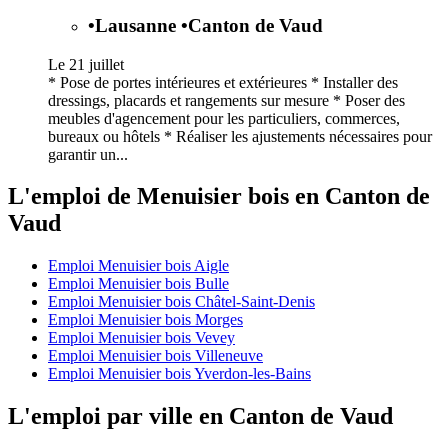
•
Lausanne
•
Canton de Vaud
Le 21 juillet
* Pose de portes intérieures et extérieures * Installer des
dressings, placards et rangements sur mesure * Poser des
meubles d'agencement pour les particuliers, commerces,
bureaux ou hôtels * Réaliser les ajustements nécessaires pour
garantir un...
L'emploi de Menuisier bois en Canton de
Vaud
Emploi Menuisier bois Aigle
Emploi Menuisier bois Bulle
Emploi Menuisier bois Châtel-Saint-Denis
Emploi Menuisier bois Morges
Emploi Menuisier bois Vevey
Emploi Menuisier bois Villeneuve
Emploi Menuisier bois Yverdon-les-Bains
L'emploi par ville en Canton de Vaud