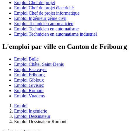
Emploi Chef de projet
Emploi Chef de projet électricité
Emploi Chef de projet informatique
Emploi Ingénieur génie civil
Emploi Technicien automaticien
Emploi Technicien en automatisme
Emploi Technicien en automatisme industriel
L'emploi par ville en Canton de Fribourg
Emploi Bulle
Emploi Châtel-Saint-Denis
Emploi Estavayer
Emploi Fribourg
Emploi Gibloux
Emploi Givisiez
Emploi Romont
Emploi Vuadens
Emploi
Emploi Ingénierie
Emploi Dessinateur
Emploi Dessinateur Romont