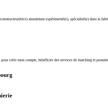
nstructeur(trice) aluminium expérimenté(e), spécialisé(e) dans la fabri
s
pour créer mon compte, bénéficier des services de matching et postuler
bourg
ierie