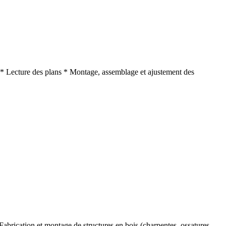
 * Lecture des plans * Montage, assemblage et ajustement des
 Fabrication et montage de structures en bois (charpentes, ossatures,