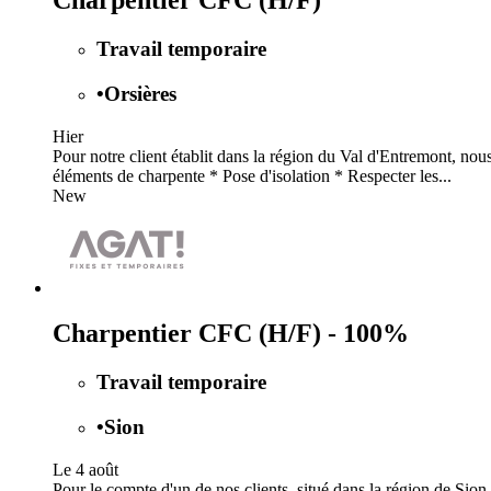
Charpentier CFC (H/F)
Travail temporaire
•
Orsières
Hier
Pour notre client établit dans la région du Val d'Entremont, n
éléments de charpente * Pose d'isolation * Respecter les...
New
Charpentier CFC (H/F) - 100%
Travail temporaire
•
Sion
Le 4 août
Pour le compte d'un de nos clients, situé dans la région de Sion,