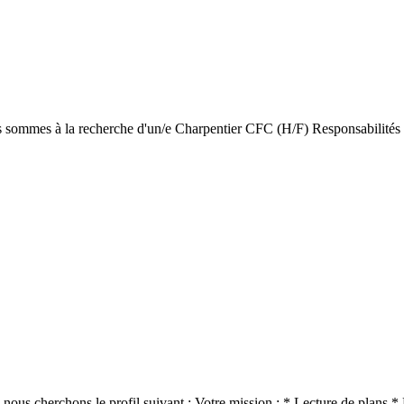
ous sommes à la recherche d'un/e Charpentier CFC (H/F) Responsabilités
 nous cherchons le profil suivant : Votre mission : * Lecture de plans *