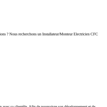
isations ? Nous recherchons un Installateur/Monteur Electricien CFC
ion avec sa clientèle. Afin de poursuivre son développement et de