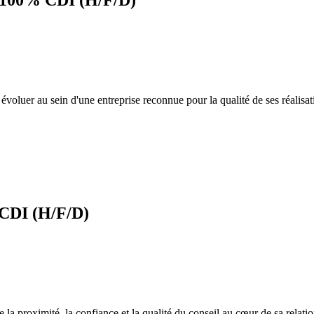
C 100% CDI (H/F/D)
ez évoluer au sein d'une entreprise reconnue pour la qualité de ses réal
 CDI (H/F/D)
e la proximité, la confiance et la qualité du conseil au cœur de sa relat