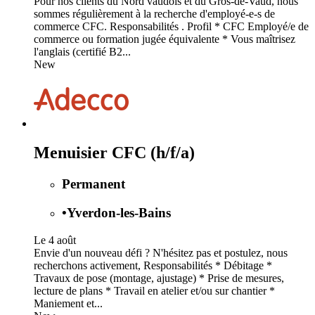
Pour nos clients du Nord vaudois et du Gros-de-Vaud, nous
sommes régulièrement à la recherche d'employé-e-s de
commerce CFC. Responsabilités . Profil * CFC Employé/e de
commerce ou formation jugée équivalente * Vous maîtrisez
l'anglais (certifié B2...
New
Menuisier CFC (h/f/a)
Permanent
•
Yverdon-les-Bains
Le 4 août
Envie d'un nouveau défi ? N'hésitez pas et postulez, nous
recherchons activement, Responsabilités * Débitage *
Travaux de pose (montage, ajustage) * Prise de mesures,
lecture de plans * Travail en atelier et/ou sur chantier *
Maniement et...