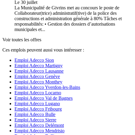
Le 30 juillet
La Municipalité de Givrins met au concours le poste de
Collaborateur(trice) administratif(tive) de la police des
constructions et administration générale à 80% Tâches et
responsabilités: • Gestion des dossiers d’autorisations
municipales et...
Voir toutes les offres
Ces emplois peuvent aussi vous intéresser :
Emploi Adecco Sion
Emploi Adecco Martigny
Emploi Adecco Lausanne
Emploi Adecco Genève
Emploi Adecco Monthey
Emploi Adecco Yverdon-les-Bains
Emploi Adecco Locarno
Emploi Adecco Val de Bagnes
Emploi Adecco Lugano
Emploi Adecco Fribourg
Emploi Adecco Bulle
Emploi Adecco Sierre
Emploi Adecco Delémont
Emploi Adecco Mendrisio