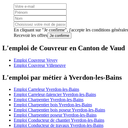
En cliquant sur "Je confirme", j'accepte les
conditions générale
Recevoir les offres
Je confirme
L'emploi de Couvreur en Canton de Vaud
Emploi Couvreur Vevey
Emploi Couvreur Villeneuve
L'emploi par métier à Yverdon-les-Bains
Emploi Carreleur Yverdon-les-Bains
Emploi Carreleur-faïencier Yverdon-les-Bains
Emploi Charpentier Yverdon-les-Bains
Emploi Charpentier bois Yverdon-les-Bains
Emploi Charpentier bois poseur Yverdon-les-Bains
Emploi Charpentier poseur Yverdon-les-Bains
Emploi Conducteur de chantier Yverdon-les-Bains
Emploi Conducteur de travaux Yverdon-les-Bains