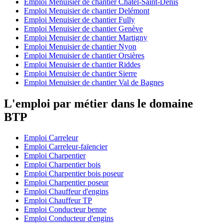
Emploi Menuisier de chantier Châtel-Saint-Denis
Emploi Menuisier de chantier Delémont
Emploi Menuisier de chantier Fully
Emploi Menuisier de chantier Genève
Emploi Menuisier de chantier Martigny
Emploi Menuisier de chantier Nyon
Emploi Menuisier de chantier Orsières
Emploi Menuisier de chantier Riddes
Emploi Menuisier de chantier Sierre
Emploi Menuisier de chantier Val de Bagnes
L'emploi par métier dans le domaine
BTP
Emploi Carreleur
Emploi Carreleur-faïencier
Emploi Charpentier
Emploi Charpentier bois
Emploi Charpentier bois poseur
Emploi Charpentier poseur
Emploi Chauffeur d'engins
Emploi Chauffeur TP
Emploi Conducteur benne
Emploi Conducteur d'engins