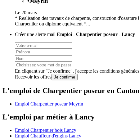
•
Meyrin
Le 20 mars
* Realisation des travaux de charpente, construction d'ossature
Charpentier ou diplome equivalent *...
Créer une alerte mail
Emploi - Charpentier poseur - Lancy
En cliquant sur "Je confirme", j'accepte les
conditions générale
Recevoir les offres
Je confirme
L'emploi de Charpentier poseur en Canto
Emploi Charpentier poseur Meyrin
L'emploi par métier à Lancy
Emploi Charpentier bois Lancy
Emploi Chauffeur d'engins Lancy