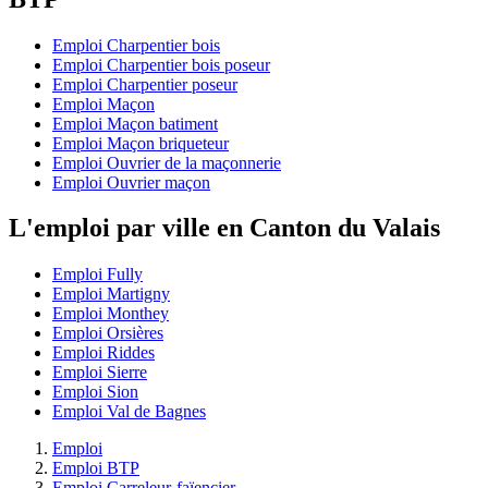
Emploi Charpentier bois
Emploi Charpentier bois poseur
Emploi Charpentier poseur
Emploi Maçon
Emploi Maçon batiment
Emploi Maçon briqueteur
Emploi Ouvrier de la maçonnerie
Emploi Ouvrier maçon
L'emploi par ville en Canton du Valais
Emploi Fully
Emploi Martigny
Emploi Monthey
Emploi Orsières
Emploi Riddes
Emploi Sierre
Emploi Sion
Emploi Val de Bagnes
Emploi
Emploi BTP
Emploi Carreleur-faïencier