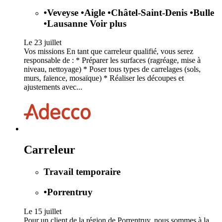
•
Veveyse
•
Aigle
•
Châtel-Saint-Denis
•
Bulle
•
Lausanne
Voir plus
Le 23 juillet
Vos missions En tant que carreleur qualifié, vous serez
responsable de : * Préparer les surfaces (ragréage, mise à
niveau, nettoyage) * Poser tous types de carrelages (sols,
murs, faïence, mosaïque) * Réaliser les découpes et
ajustements avec...
Carreleur
Travail temporaire
•
Porrentruy
Le 15 juillet
Pour un client de la région de Porrentruy, nous sommes à la