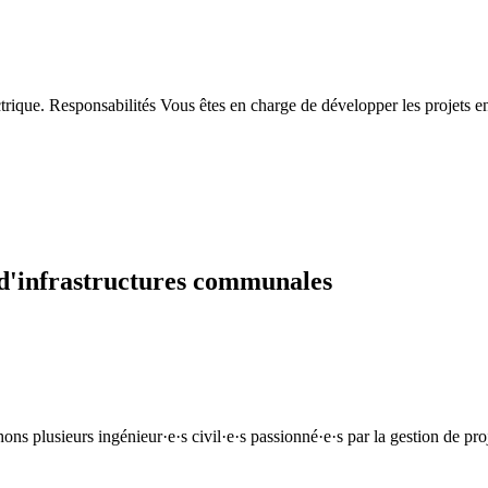
rique. Responsabilités Vous êtes en charge de développer les projets en m
s d'infrastructures communales
ns plusieurs ingénieur·e·s civil·e·s passionné·e·s par la gestion de pr