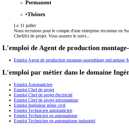
Permanent
•
Thônex
Le 31 juillet
Nous recrutons pour le compte d'une entreprise reconnue en Sui
Chef(fe) de projet. Vous assurez le suivi...
L'emploi de Agent de production montage
Emploi Agent de production montage-assemblage mécanique 
L'emploi par métier dans le domaine Ingén
Emploi Automaticien
Emploi Chef de projet
Emploi Chef de projet électricité
Emploi Chef de projet informatique
Emploi Ingénieur génie civil
Emploi Technicien automaticien
Emploi Technicien en automatisme
Emploi Technicien en automatisme industriel