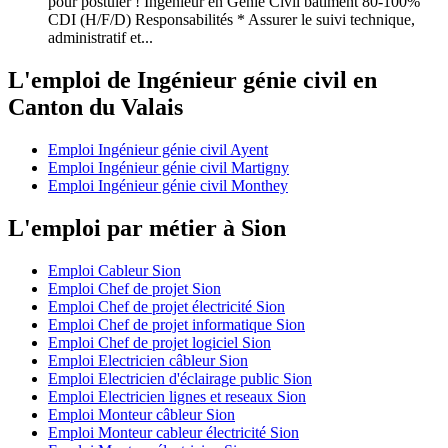
pour postuler ! Ingénieur en Génie Civil bâtiment 80-100%
CDI (H/F/D) Responsabilités * Assurer le suivi technique,
administratif et...
L'emploi de Ingénieur génie civil en
Canton du Valais
Emploi Ingénieur génie civil Ayent
Emploi Ingénieur génie civil Martigny
Emploi Ingénieur génie civil Monthey
L'emploi par métier à Sion
Emploi Cableur Sion
Emploi Chef de projet Sion
Emploi Chef de projet électricité Sion
Emploi Chef de projet informatique Sion
Emploi Chef de projet logiciel Sion
Emploi Electricien câbleur Sion
Emploi Electricien d'éclairage public Sion
Emploi Electricien lignes et reseaux Sion
Emploi Monteur câbleur Sion
Emploi Monteur cableur électricité Sion