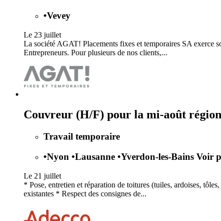
•
Vevey
Le 23 juillet
La société AGAT! Placements fixes et temporaires SA exerce son 
Entrepreneurs. Pour plusieurs de nos clients,...
Couvreur (H/F) pour la mi-août régio
Travail temporaire
•
Nyon
•
Lausanne
•
Yverdon-les-Bains
Voir p
Le 21 juillet
* Pose, entretien et réparation de toitures (tuiles, ardoises, tô
existantes * Respect des consignes de...