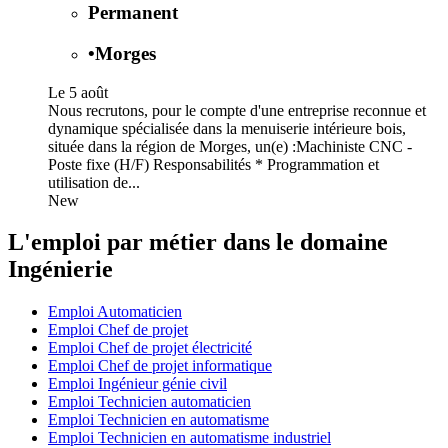
Permanent
•
Morges
Le 5 août
Nous recrutons, pour le compte d'une entreprise reconnue et
dynamique spécialisée dans la menuiserie intérieure bois,
située dans la région de Morges, un(e) :Machiniste CNC -
Poste fixe (H/F) Responsabilités * Programmation et
utilisation de...
New
L'emploi par métier dans le domaine
Ingénierie
Emploi Automaticien
Emploi Chef de projet
Emploi Chef de projet électricité
Emploi Chef de projet informatique
Emploi Ingénieur génie civil
Emploi Technicien automaticien
Emploi Technicien en automatisme
Emploi Technicien en automatisme industriel