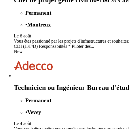
Chef de projet génie civil 80-100% CD
Permanent
•
Montreux
Le 6 août
Vous êtes passionné par les projets d'infrastructures et souhai
CDI (H/F/D) Responsabilités * Piloter des...
New
Technicien ou Ingénieur Bureau d'ét
Permanent
•
Vevey
Le 4 août
Vous souhaitez mettre vos compétences techniques au service de p