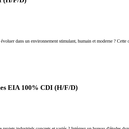
I (H/F/D)
tez évoluer dans un environnement stimulant, humain et moderne ? Cette o
udes EIA 100% CDI (H/F/D)
rojets industriels concrets et variés ? Intégrez un bureau d'études dyn