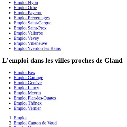
Emploi Nyon
Emploi Orbe
Emploi Payerne
Emploi Préverenges
Emploi Saint-Cergue
Emploi Saint-Prex
Emploi Vallorbe
Emploi Vevey
Emploi Villeneuve
Emploi Yverdon-les-Bains
L'emploi dans les villes proches de Gland
Emploi Bex
Emploi Carouge
Emploi Genève
Emploi Lancy
Emploi Meyrin
Emploi Plan-les-Ouates
Emploi Thônex
Emploi Vernier
Emploi
Emploi Canton de Vaud