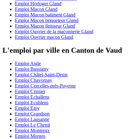
Emploi Horloger Gland
Emploi Maçon Gland
Emploi Maçon batiment Gland
Emploi Maçon briqueteur Gland
Emploi Maçon finisseur Gland
Emploi Ouvrier de la maçonnerie Gland
Emploi Ouvrier maçon Gland
L'emploi par ville en Canton de Vaud
Emploi Aigle
Emploi Bussigny
Emploi Châtel-Saint-Denis
Emploi Chavornay
Emploi Corcelles-près-Payerne
Emploi Crissier
Emploi Echallens
Emploi Ecublens
Emploi Etoy
Emploi Grandson
Emploi Lausanne
Emploi Le Chenit
Emploi Montreux
Emploi Morges