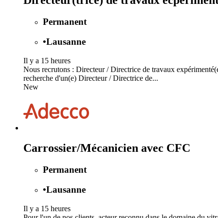
Directeur(trice) de travaux ecpériment
Permanent
•
Lausanne
Il y a 15 heures
Nous recrutons : Directeur / Directrice de travaux expérimenté(
recherche d'un(e) Directeur / Directrice de...
New
Carrossier/Mécanicien avec CFC
Permanent
•
Lausanne
Il y a 15 heures
Pour l'un de nos clients, acteur reconnu dans le domaine du vi