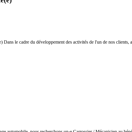
é(e)
e) Dans le cadre du développement des activités de l'un de nos clients,
trage automobile, nous recherchons un·e Carrossier / Mécanicien au béné