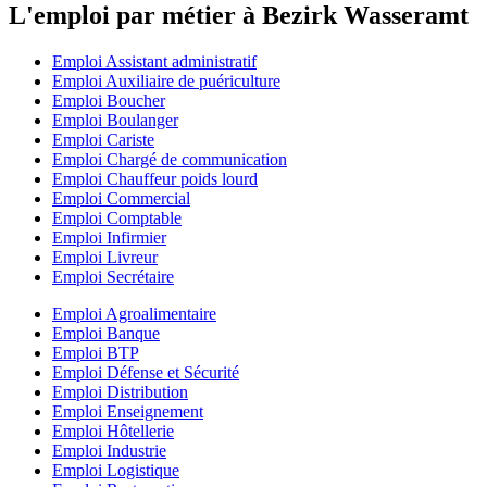
L'emploi par métier à Bezirk Wasseramt
Emploi Assistant administratif
Emploi Auxiliaire de puériculture
Emploi Boucher
Emploi Boulanger
Emploi Cariste
Emploi Chargé de communication
Emploi Chauffeur poids lourd
Emploi Commercial
Emploi Comptable
Emploi Infirmier
Emploi Livreur
Emploi Secrétaire
Emploi Agroalimentaire
Emploi Banque
Emploi BTP
Emploi Défense et Sécurité
Emploi Distribution
Emploi Enseignement
Emploi Hôtellerie
Emploi Industrie
Emploi Logistique