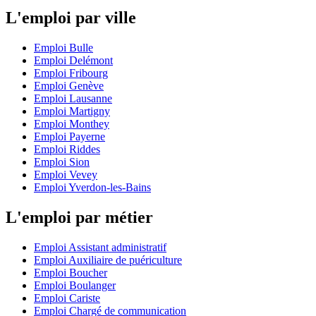
L'emploi par ville
Emploi Bulle
Emploi Delémont
Emploi Fribourg
Emploi Genève
Emploi Lausanne
Emploi Martigny
Emploi Monthey
Emploi Payerne
Emploi Riddes
Emploi Sion
Emploi Vevey
Emploi Yverdon-les-Bains
L'emploi par métier
Emploi Assistant administratif
Emploi Auxiliaire de puériculture
Emploi Boucher
Emploi Boulanger
Emploi Cariste
Emploi Chargé de communication