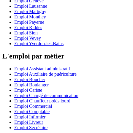
Emploi Genève
Emploi Lausanne
Emploi Martigny
Emploi Monthey
Emploi Payerne
Emploi Riddes
Emploi Sion
Emploi Vevey
Emploi Yverdon-les-Bains
L'emploi par métier
Emploi Assistant administratif
Emploi Auxiliaire de puériculture
Emploi Boucher
Emploi Boulanger
Emploi Cariste
Emploi Chargé de communication
Emploi Chauffeur poids lourd
Emploi Commercial
Emploi Comptable
Emploi Infirmier
Emploi Livreur
Emploi Secrétaire