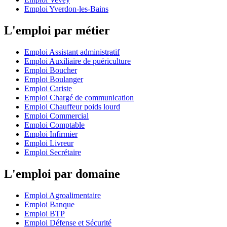
Emploi Yverdon-les-Bains
L'emploi par métier
Emploi Assistant administratif
Emploi Auxiliaire de puériculture
Emploi Boucher
Emploi Boulanger
Emploi Cariste
Emploi Chargé de communication
Emploi Chauffeur poids lourd
Emploi Commercial
Emploi Comptable
Emploi Infirmier
Emploi Livreur
Emploi Secrétaire
L'emploi par domaine
Emploi Agroalimentaire
Emploi Banque
Emploi BTP
Emploi Défense et Sécurité