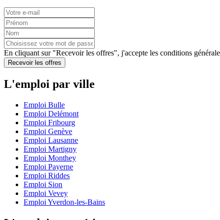
En cliquant sur "Recevoir les offres", j'accepte les
conditions générale
Recevoir les offres
L'emploi par ville
Emploi Bulle
Emploi Delémont
Emploi Fribourg
Emploi Genève
Emploi Lausanne
Emploi Martigny
Emploi Monthey
Emploi Payerne
Emploi Riddes
Emploi Sion
Emploi Vevey
Emploi Yverdon-les-Bains