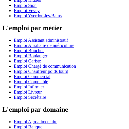
Emploi Riddes
Emploi Sion
Emploi Vevey
Emploi Yverdon-les-Bains
L'emploi par métier
Emploi Assistant administratif
Emploi Auxiliaire de puériculture
Emploi Boucher
Emploi Boulanger
Emploi Cariste
Emploi Chargé de communication
Emploi Chauffeur poids lourd
Emploi Commercial
Emploi Comptable
Emploi Infirmier
Emploi Livreur
Emploi Secrétaire
L'emploi par domaine
Emploi Agroalimentaire
Emploi Banque