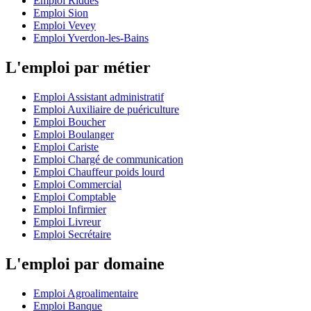
Emploi Riddes
Emploi Sion
Emploi Vevey
Emploi Yverdon-les-Bains
L'emploi par métier
Emploi Assistant administratif
Emploi Auxiliaire de puériculture
Emploi Boucher
Emploi Boulanger
Emploi Cariste
Emploi Chargé de communication
Emploi Chauffeur poids lourd
Emploi Commercial
Emploi Comptable
Emploi Infirmier
Emploi Livreur
Emploi Secrétaire
L'emploi par domaine
Emploi Agroalimentaire
Emploi Banque