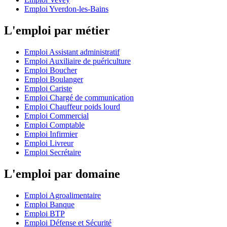
Emploi Yverdon-les-Bains
L'emploi par métier
Emploi Assistant administratif
Emploi Auxiliaire de puériculture
Emploi Boucher
Emploi Boulanger
Emploi Cariste
Emploi Chargé de communication
Emploi Chauffeur poids lourd
Emploi Commercial
Emploi Comptable
Emploi Infirmier
Emploi Livreur
Emploi Secrétaire
L'emploi par domaine
Emploi Agroalimentaire
Emploi Banque
Emploi BTP
Emploi Défense et Sécurité