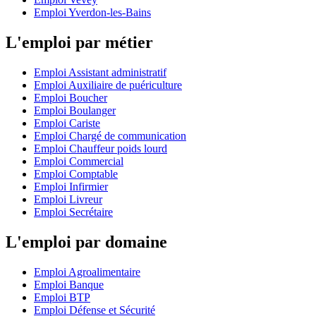
Emploi Yverdon-les-Bains
L'emploi par métier
Emploi Assistant administratif
Emploi Auxiliaire de puériculture
Emploi Boucher
Emploi Boulanger
Emploi Cariste
Emploi Chargé de communication
Emploi Chauffeur poids lourd
Emploi Commercial
Emploi Comptable
Emploi Infirmier
Emploi Livreur
Emploi Secrétaire
L'emploi par domaine
Emploi Agroalimentaire
Emploi Banque
Emploi BTP
Emploi Défense et Sécurité