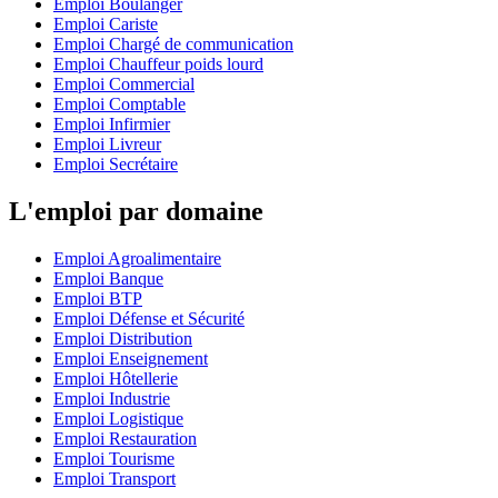
Emploi Boulanger
Emploi Cariste
Emploi Chargé de communication
Emploi Chauffeur poids lourd
Emploi Commercial
Emploi Comptable
Emploi Infirmier
Emploi Livreur
Emploi Secrétaire
L'emploi par domaine
Emploi Agroalimentaire
Emploi Banque
Emploi BTP
Emploi Défense et Sécurité
Emploi Distribution
Emploi Enseignement
Emploi Hôtellerie
Emploi Industrie
Emploi Logistique
Emploi Restauration
Emploi Tourisme
Emploi Transport