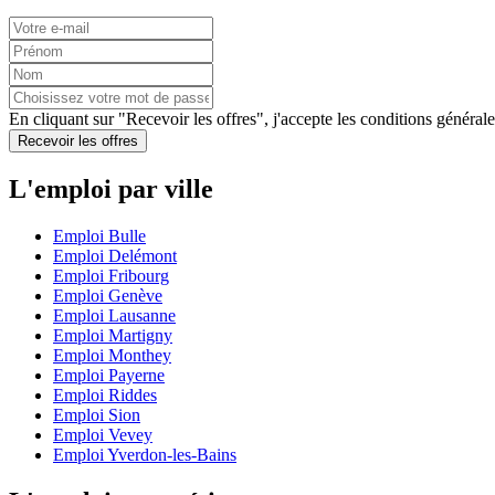
En cliquant sur "Recevoir les offres", j'accepte les
conditions générale
Recevoir les offres
L'emploi par ville
Emploi Bulle
Emploi Delémont
Emploi Fribourg
Emploi Genève
Emploi Lausanne
Emploi Martigny
Emploi Monthey
Emploi Payerne
Emploi Riddes
Emploi Sion
Emploi Vevey
Emploi Yverdon-les-Bains