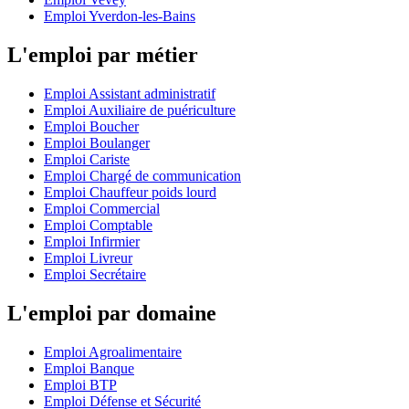
Emploi Yverdon-les-Bains
L'emploi par métier
Emploi Assistant administratif
Emploi Auxiliaire de puériculture
Emploi Boucher
Emploi Boulanger
Emploi Cariste
Emploi Chargé de communication
Emploi Chauffeur poids lourd
Emploi Commercial
Emploi Comptable
Emploi Infirmier
Emploi Livreur
Emploi Secrétaire
L'emploi par domaine
Emploi Agroalimentaire
Emploi Banque
Emploi BTP
Emploi Défense et Sécurité