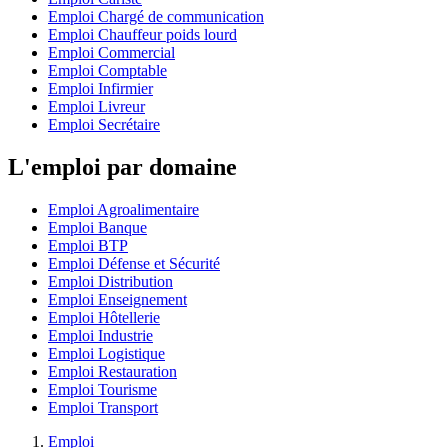
Emploi Chargé de communication
Emploi Chauffeur poids lourd
Emploi Commercial
Emploi Comptable
Emploi Infirmier
Emploi Livreur
Emploi Secrétaire
L'emploi par domaine
Emploi Agroalimentaire
Emploi Banque
Emploi BTP
Emploi Défense et Sécurité
Emploi Distribution
Emploi Enseignement
Emploi Hôtellerie
Emploi Industrie
Emploi Logistique
Emploi Restauration
Emploi Tourisme
Emploi Transport
Emploi