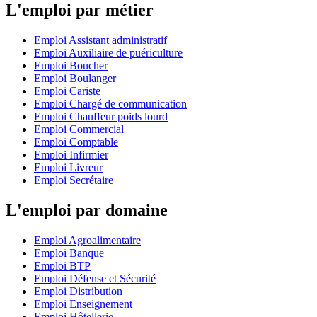
L'emploi par métier
Emploi Assistant administratif
Emploi Auxiliaire de puériculture
Emploi Boucher
Emploi Boulanger
Emploi Cariste
Emploi Chargé de communication
Emploi Chauffeur poids lourd
Emploi Commercial
Emploi Comptable
Emploi Infirmier
Emploi Livreur
Emploi Secrétaire
L'emploi par domaine
Emploi Agroalimentaire
Emploi Banque
Emploi BTP
Emploi Défense et Sécurité
Emploi Distribution
Emploi Enseignement
Emploi Hôtellerie