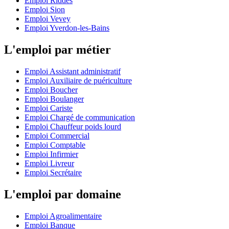
Emploi Riddes
Emploi Sion
Emploi Vevey
Emploi Yverdon-les-Bains
L'emploi par métier
Emploi Assistant administratif
Emploi Auxiliaire de puériculture
Emploi Boucher
Emploi Boulanger
Emploi Cariste
Emploi Chargé de communication
Emploi Chauffeur poids lourd
Emploi Commercial
Emploi Comptable
Emploi Infirmier
Emploi Livreur
Emploi Secrétaire
L'emploi par domaine
Emploi Agroalimentaire
Emploi Banque